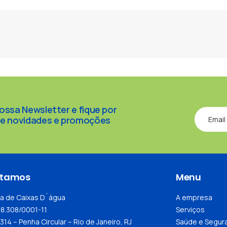
Neusa Valle
ossa Newsletter e fique por
de novidades e promoções
Alternativ
stamos
Menu
za de Caixas D´água
A empresa
58.308/0001-11
Serviços
314 – Penha Circular – Rio de Janeiro, RJ
Saúde e Segur