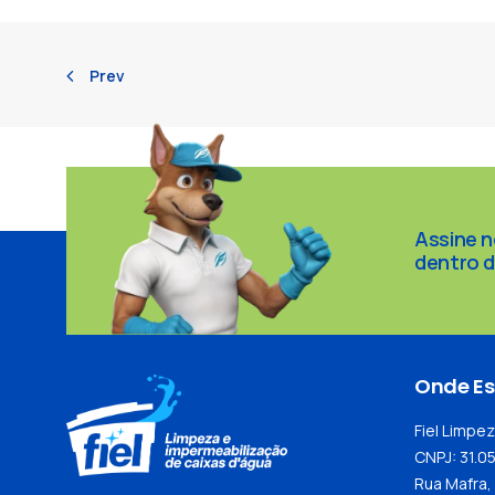
Prev
Assine n
dentro 
Onde E
Fiel Limpe
CNPJ: 31.0
Rua Mafra, 