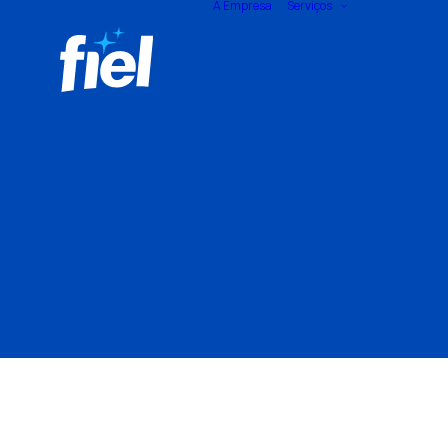
A Empresa
Serviços
Limpeza
higieniz
cisterna
d’água
Imperme
de reser
de água
Instalaç
filtros c
Limpeza
higieniz
castelo
Substitu
tubos, 
e caixas
"Muito satisfeita com o