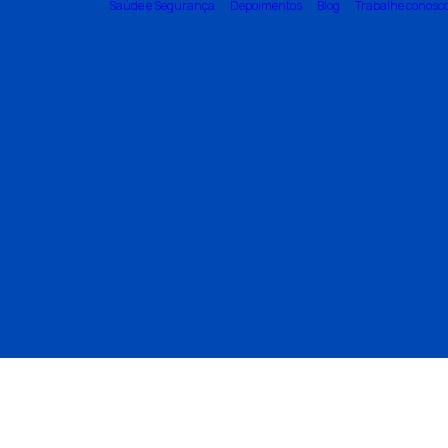
Saúde e Segurança
Depoimentos
Blog
Trabalhe conosc
 e
ação de
s e caixas
abilização
vatórios
ão de
entrais
 e
ação de
s d´água
ição de
conexões
 d´água
 serviço prestado. Um ótimo preço, profi
competentes."